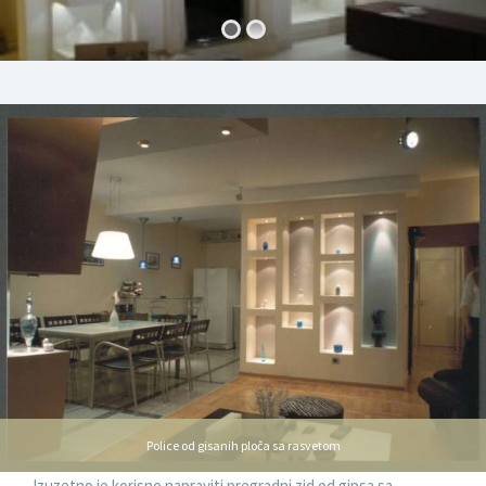
Police od gisanih ploča sa rasvetom
Izuzetno je korisno napraviti pregradni zid od gipsa sa