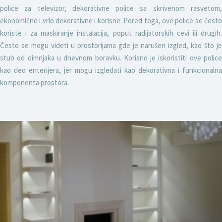
police za televizor, dekorativne police sa skrivenom rasvetom,
ekonomične i vrlo dekorativne i korisne. Pored toga, ove police se često
koriste i za maskiranje instalacija, poput radijatorskih cevi ili drugih.
Često se mogu videti u prostorijama gde je narušen izgled, kao što je
stub od dimnjaka u dnevnom boravku. Korisno je iskoristiti ove police
kao deo enterijera, jer mogu izgledati kao dekorativna i funkcionalna
komponenta prostora.