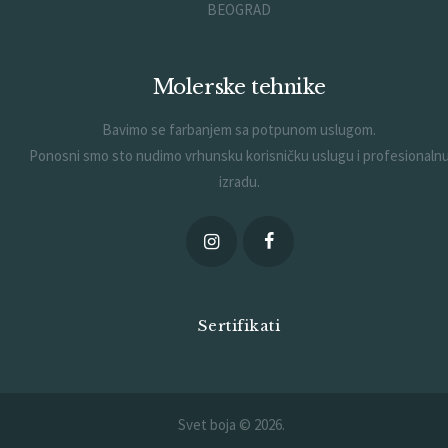
BEOGRAD
Molerske tehnike
Bavimo se farbanjem sa potpunom uslugom.
Ponosni smo sto nudimo vrhunsku korisničku uslugu i profesionaln
izradu.
Sertifikati
Svet boja © 2026.