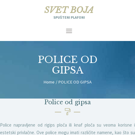
SVET BOJA
SPUŠTENI PLAFONI
SVET BOJA
SPUŠTENI PLAFONI
POLICE OD
POČETNA
GIPSA
GALERIJA
MOLERSKE TEHNIKE
Home
POLICE OD GIPSA
SPUŠTENI PLAFONI
CENE
Police od gipsa
MAŠINSKO KREČENJE
KONTAKT
Police napravljene od rigips ploča ili knaf ploča su veoma korisne i
064/295-7518
estetski privlačne. Ove police mogu imati različite namene, kao što su