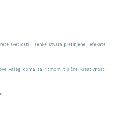
rete svetlosti i senke stvara prefinjene efekate
dove vašeg doma sa ritmom tipične kreativnosti
n.