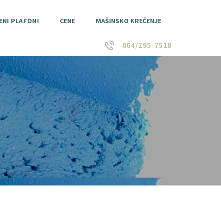
ENI PLAFONI
CENE
MAŠINSKO KREČENJE
064/295-7518