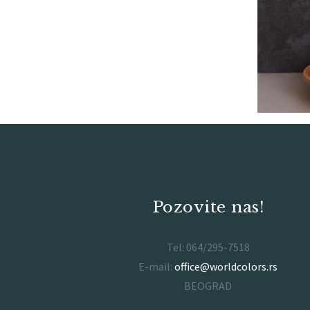
Pozovite nas!
Tel: 064/295-7518
E-mail:
office@worldcolors.rs
BEOGRAD