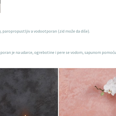
, paropropustljiv a vodootporan (zid može da diše).
tporan je na udarce, ogrebotine i pere se vodom, sapunom pomoću