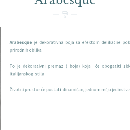
Arabesque
Arabesque
je dekorativna boja sa efektom delikatne pok
prirodnih oblika.
To
je dekorativni premaz ( boja) koja će obogatiti zi
italijanskog stila
Životni prostor će postati dinamičan, jednom rečju jedinstve