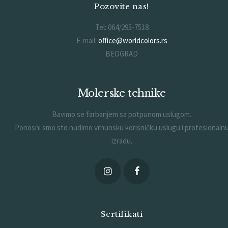
Pozovite nas!
Tel: 064/295-7518
E-mail:
office@worldcolors.rs
BEOGRAD
Molerske tehnike
Bavimo se farbanjem sa potpunom uslugom.
Ponosni smo sto nudimo vrhunsku korisničku uslugu i profesionaln
izradu.
Sertifikati